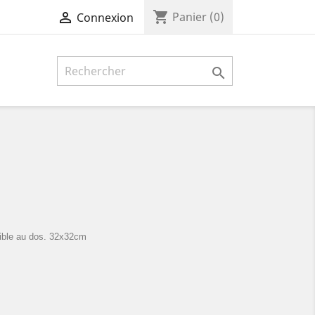
shopping_cart

Panier
(0)
Connexion

sible au dos. 32x32cm