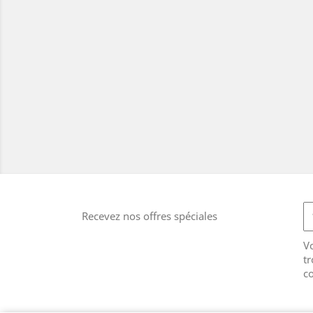
Recevez nos offres spéciales
V
tr
co