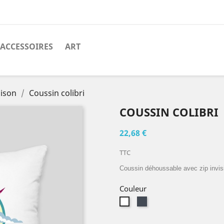
ACCESSOIRES
ART
aison
Coussin colibri
COUSSIN COLIBRI
22,68 €
TTC
Coussin déhoussable avec zip invi
Couleur
Noir
Blanc