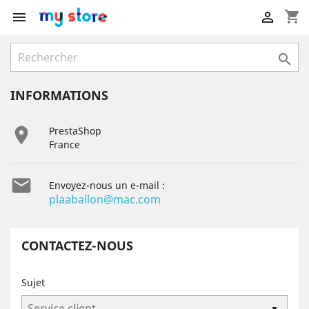
shopping_cart



INFORMATIONS

PrestaShop
France

Envoyez-nous un e-mail :
plaaballon@mac.com
CONTACTEZ-NOUS
Sujet