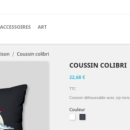
ACCESSOIRES
ART
aison
Coussin colibri
COUSSIN COLIBRI
22,68 €
TTC
Coussin déhoussable avec zip invi
Couleur
Blanc
Noir