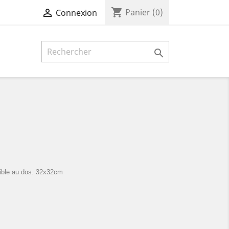
shopping_cart

Panier
(0)
Connexion

sible au dos. 32x32cm