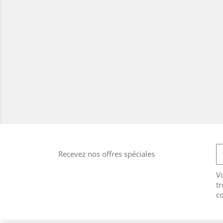
Recevez nos offres spéciales
V
tr
co