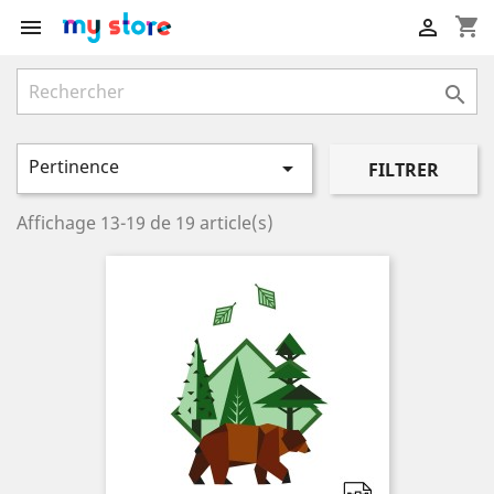
shopping_cart



Pertinence

FILTRER
Affichage 13-19 de 19 article(s)